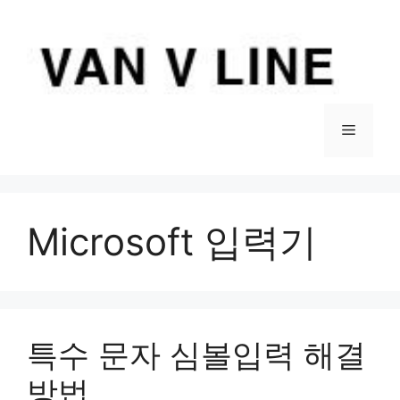
컨
텐
츠
로
건
너
메
뛰
기
뉴
Microsoft 입력기
특수 문자 심볼입력 해결
방법