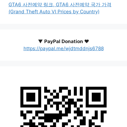
GTA6 사전예약 링크, GTA6 사전예약 국가 가격
(Grand Theft Auto VI Prices by Country)
▼
PayPal Donation ♥️
https://paypal.me/wjdtmddnjs6788