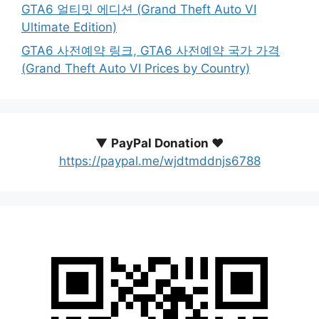
GTA6 얼티밋 에디션 (Grand Theft Auto VI
Ultimate Edition)
GTA6 사전예약 링크, GTA6 사전예약 국가 가격
(Grand Theft Auto VI Prices by Country)
▼
PayPal Donation ♥️
https://paypal.me/wjdtmddnjs6788