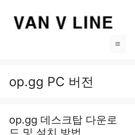
컨
텐
츠
로
건
너
메
뛰
기
뉴
op.gg PC 버전
op.gg 데스크탑 다운로
드 및 설치 방법