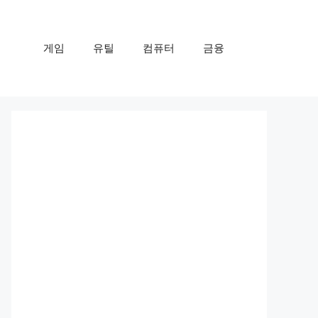
게임
유틸
컴퓨터
금융