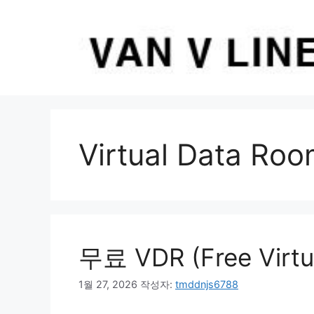
컨
텐
츠
로
건
너
뛰
기
Virtual Data R
무료 VDR (Free Virtu
1월 27, 2026
작성자:
tmddnjs6788