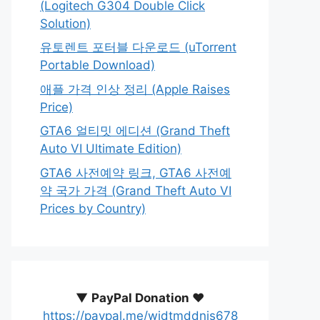
(Logitech G304 Double Click
Solution)
유토렌트 포터블 다운로드 (uTorrent
Portable Download)
애플 가격 인상 정리 (Apple Raises
Price)
GTA6 얼티밋 에디션 (Grand Theft
Auto VI Ultimate Edition)
GTA6 사전예약 링크, GTA6 사전예
약 국가 가격 (Grand Theft Auto VI
Prices by Country)
▼
PayPal Donation ♥️
https://paypal.me/wjdtmddnjs678