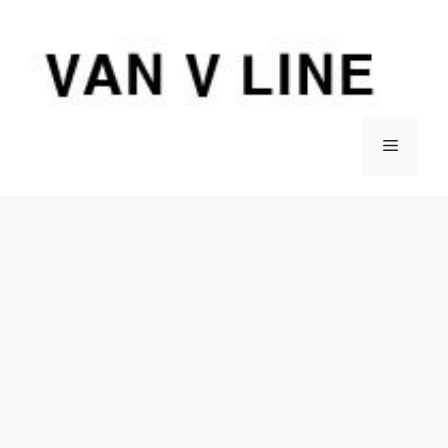
컨
텐
츠
로
건
너
메
뛰
기
뉴