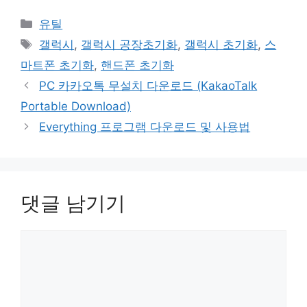
카
유틸
테
태
갤럭시
,
갤럭시 공장초기화
,
갤럭시 초기화
,
스
고
그
마트폰 초기화
,
핸드폰 초기화
리
PC 카카오톡 무설치 다운로드 (KakaoTalk
Portable Download)
Everything 프로그램 다운로드 및 사용법
댓글 남기기
댓
글