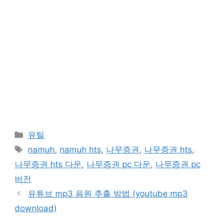
카
유틸
테
태
namuh
,
namuh hts
,
나무증권
,
나무증권 hts
,
고
그
나무증권 hts 다운
,
나무증권 pc 다운
,
나무증권 pc
리
버전
유튜브 mp3 음원 추출 방법 (youtube mp3
download)