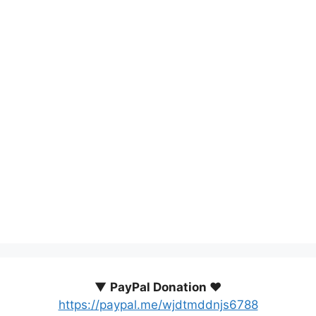
▼
PayPal Donation ♥️
https://paypal.me/wjdtmddnjs6788