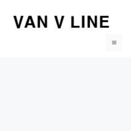
컨
텐
츠
로
건
너
메
뛰
기
뉴