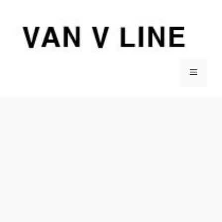
컨
텐
츠
로
건
너
메
뛰
기
뉴