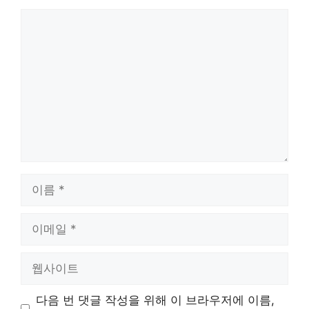
댓
글
이
름
이
메
일
웹
사
이
다음 번 댓글 작성을 위해 이 브라우저에 이름,