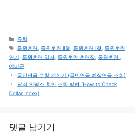
카
유틸
테
태
동원훈련
,
동원훈련 II형
,
동원훈련 I형
,
동원훈련
고
그
연기
,
동원훈련 일자
,
동원훈련 훈련장
,
동원훈련I
,
리
예비군
국민연금 수령 계산기 (국민연금 예상연금 조회)
달러 인덱스 확인,조회 방법 (How to Check
Dollar Index)
댓글 남기기