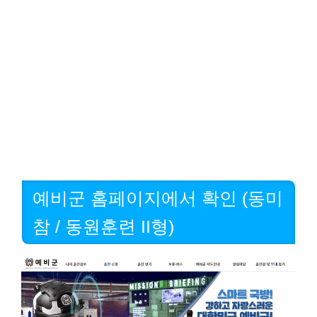
예비군 홈페이지에서 확인 (동미
참 / 동원훈련 II형)