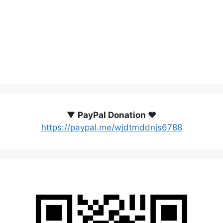
▼
PayPal Donation ♥️
https://paypal.me/wjdtmddnjs6788