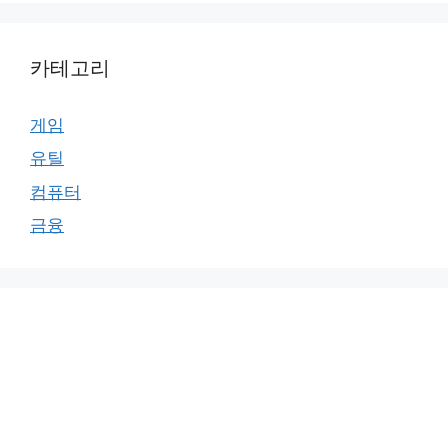
카테고리
게임
유틸
컴퓨터
금융