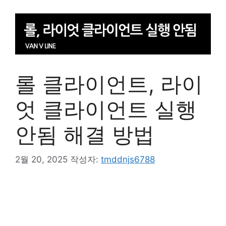
롤 클라이언트, 라이
엇 클라이언트 실행
안됨 해결 방법
2월 20, 2025
작성자:
tmddnjs6788