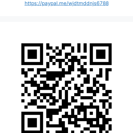
https://paypal.me/wjdtmddnjs6788