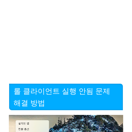
롤 클라이언트 실행 안됨 문제
해결 방법