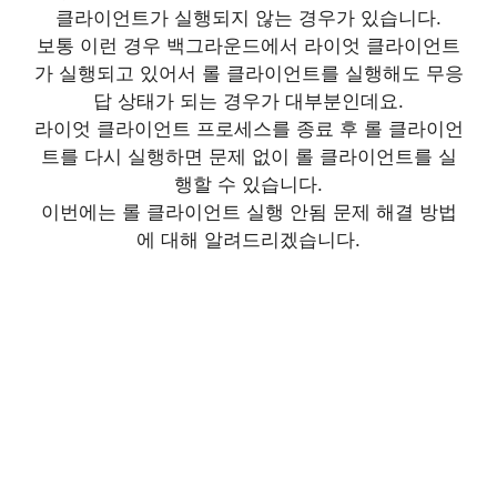
클라이언트가 실행되지 않는 경우가 있습니다.
보통 이런 경우 백그라운드에서 라이엇 클라이언트
가 실행되고 있어서 롤 클라이언트를 실행해도 무응
답 상태가 되는 경우가 대부분인데요.
라이엇 클라이언트 프로세스를 종료 후 롤 클라이언
트를 다시 실행하면 문제 없이 롤 클라이언트를 실
행할 수 있습니다.
이번에는 롤 클라이언트 실행 안됨 문제 해결 방법
에 대해 알려드리겠습니다.