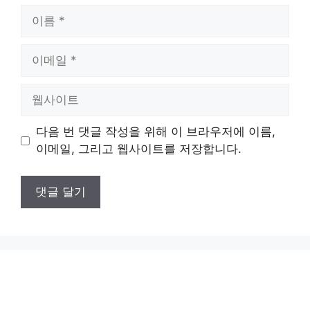
이
름
이
메
일
웹
사
이
다음 번 댓글 작성을 위해 이 브라우저에 이름,
트
이메일, 그리고 웹사이트를 저장합니다.