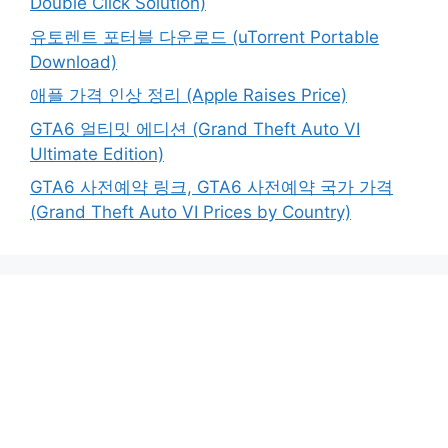
Double Click Solution)
유토렌트 포터블 다운로드 (uTorrent Portable
Download)
애플 가격 인상 정리 (Apple Raises Price)
GTA6 얼티밋 에디션 (Grand Theft Auto VI
Ultimate Edition)
GTA6 사전예약 링크, GTA6 사전예약 국가 가격
(Grand Theft Auto VI Prices by Country)