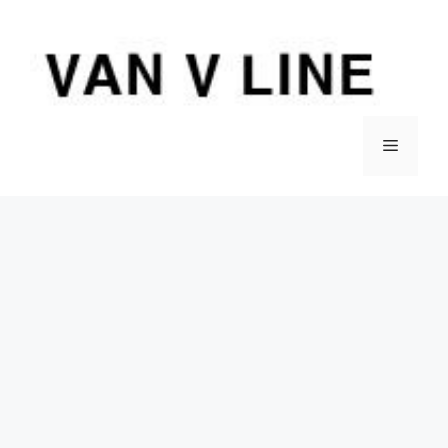
컨
텐
츠
로
건
너
메
뛰
기
뉴