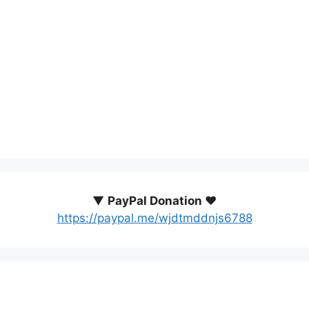
▼
PayPal Donation ♥️
https://paypal.me/wjdtmddnjs6788