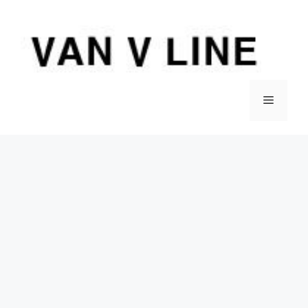
컨
텐
츠
로
건
너
메
뛰
기
뉴