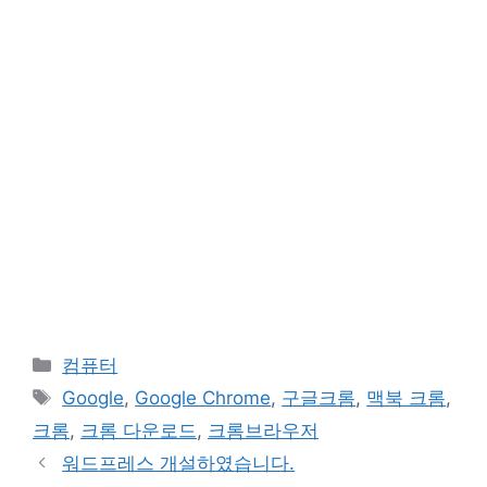
카
컴퓨터
테
태
Google
,
Google Chrome
,
구글크롬
,
맥북 크롬
,
고
그
크롬
,
크롬 다운로드
,
크롬브라우저
리
워드프레스 개설하였습니다.