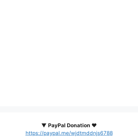
▼
PayPal Donation ♥️
https://paypal.me/wjdtmddnjs6788