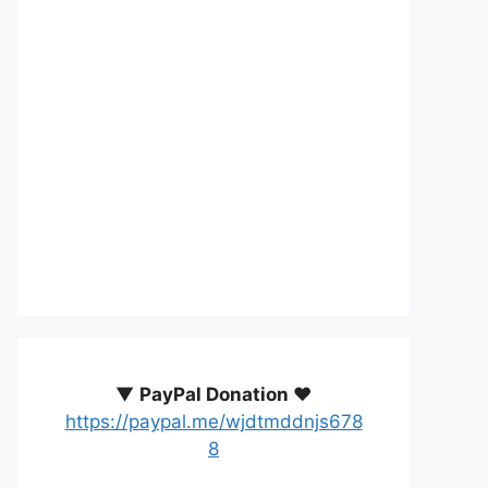
▼
PayPal Donation ♥️
https://paypal.me/wjdtmddnjs678
8