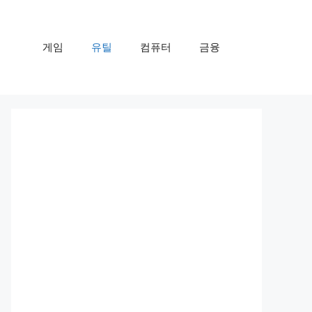
게임
유틸
컴퓨터
금융