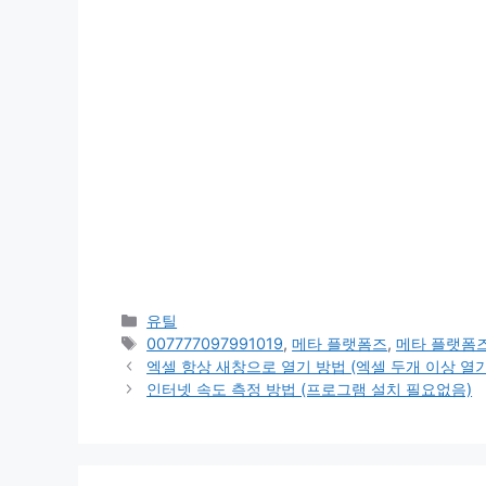
카
유틸
테
태
007777097991019
,
메타 플랫폼즈
,
메타 플랫폼
고
그
엑셀 항상 새창으로 열기 방법 (엑셀 두개 이상 열기
리
인터넷 속도 측정 방법 (프로그램 설치 필요없음)