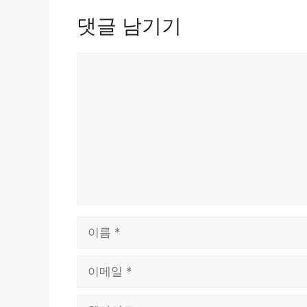
댓글 남기기
댓
글
이
름
이
메
일
웹