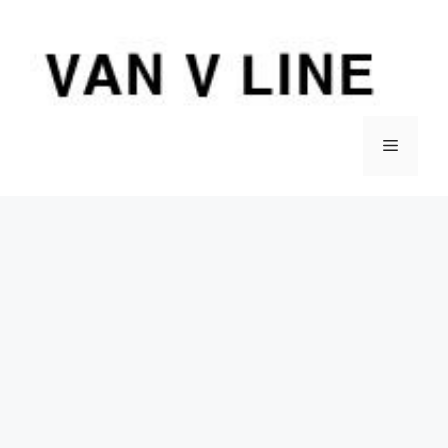
컨
텐
츠
로
건
너
메
뛰
기
뉴