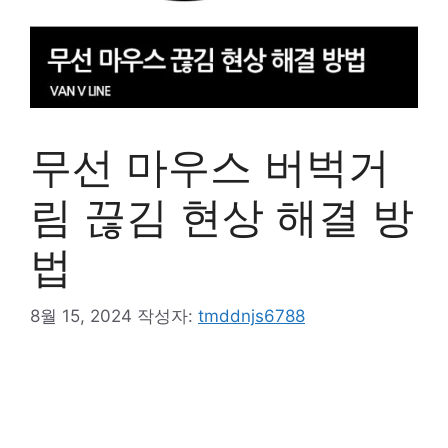
무선 마우스 버벅거
림 끊김 현상 해결 방
법
8월 15, 2024
작성자:
tmddnjs6788