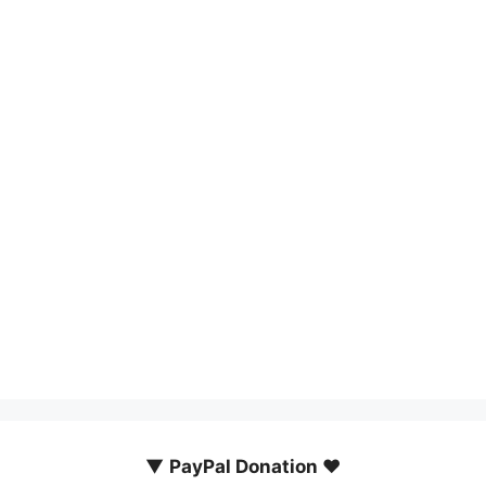
▼
PayPal Donation ♥️