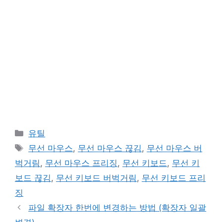
카
유틸
테
태
무선 마우스
,
무선 마우스 끊김
,
무선 마우스 버
고
그
벅거림
,
무선 마우스 프리징
,
무선 키보드
,
무선 키
리
보드 끊김
,
무선 키보드 버벅거림
,
무선 키보드 프리
징
파일 확장자 한번에 변경하는 방법 (확장자 일괄