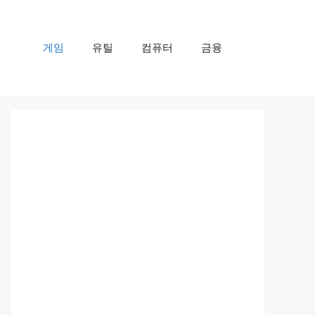
게임
유틸
컴퓨터
금융