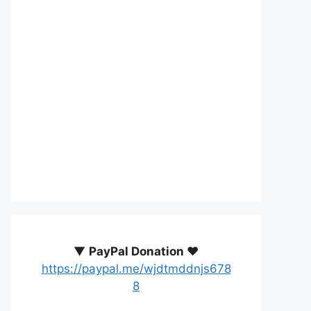
▼
PayPal Donation ♥️
https://paypal.me/wjdtmddnjs678
8