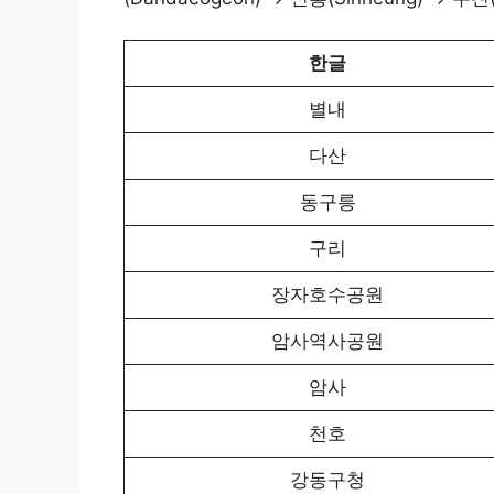
한글
별내
다산
동구릉
구리
장자호수공원
암사역사공원
암사
천호
강동구청