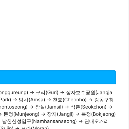
onggureung) → 구리(Guri) → 장자호수공원(Jangja
 Park) → 암사(Amsa) → 천호(Cheonho) → 강동구청
ontoseong) → 잠실(Jamsil) → 석촌(Seokchon) →
 문정(Munjeong) → 장지(Jangji) → 복정(Bokjeong)
) → 남한산성입구(Namhansanseong) → 단대오거리
Sujin) → 모란(Moran)