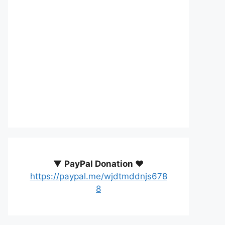
▼
PayPal Donation ♥️
https://paypal.me/wjdtmddnjs678
8