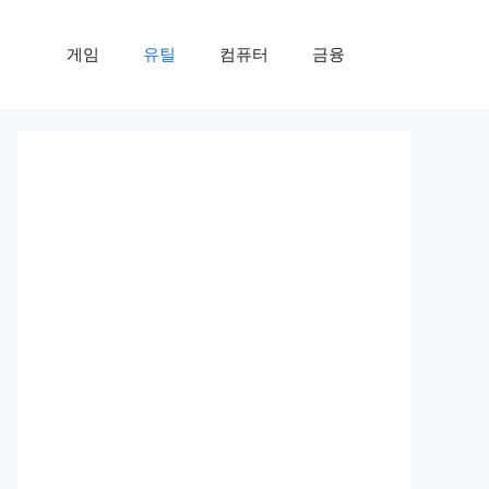
게임
유틸
컴퓨터
금융