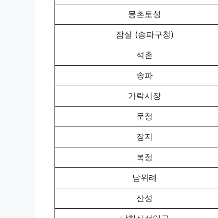
몽촌토성
잠실 (송파구청)
석촌
송파
가락시장
문정
장지
복정
남위례
산성