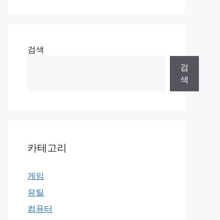
검색
검
색
카테고리
게임
유틸
컴퓨터