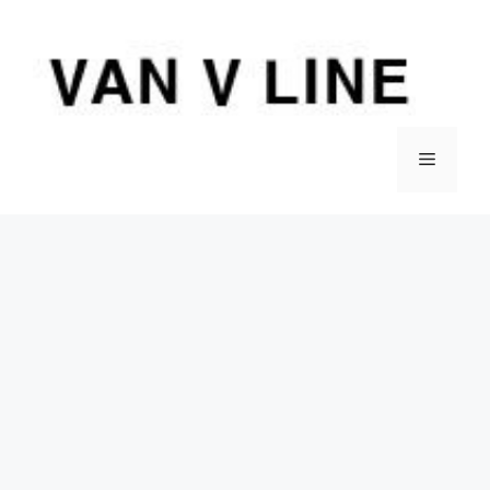
컨
텐
츠
로
건
너
메
뛰
기
뉴