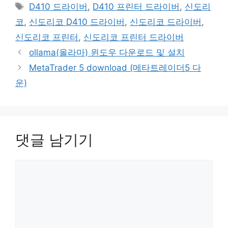
테
태
D410 드라이버
,
D410 프린터 드라이버
,
신도리
고
그
코
,
신도리코 D410 드라이버
,
신도리코 드라이버
,
리
신도리코 프린터
,
신도리코 프린터 드라이버
ollama(올라마) 윈도우 다운로드 및 설치
MetaTrader 5 download (메타트레이더5 다
운)
댓글 남기기
댓
글