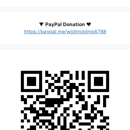
▼
PayPal Donation ♥️
https://paypal.me/wjdtmddnjs6788