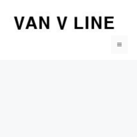
컨
텐
츠
로
건
너
메
뛰
기
뉴