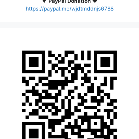
▼
PayPal Donation ♥️
https://paypal.me/wjdtmddnjs6788