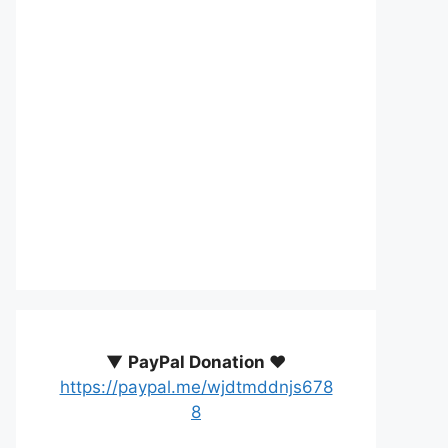
▼
PayPal Donation ♥️
https://paypal.me/wjdtmddnjs678
8