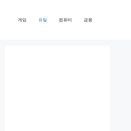
게임
유틸
컴퓨터
금융