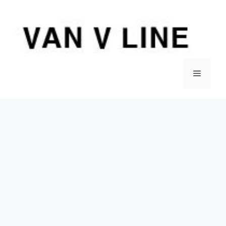
컨
텐
츠
로
건
너
메
뛰
기
뉴