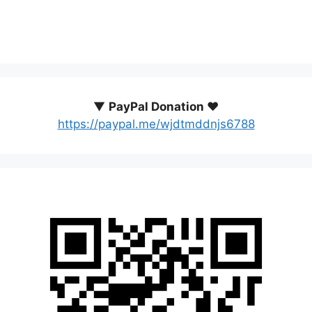
▼
PayPal Donation ♥️
https://paypal.me/wjdtmddnjs6788