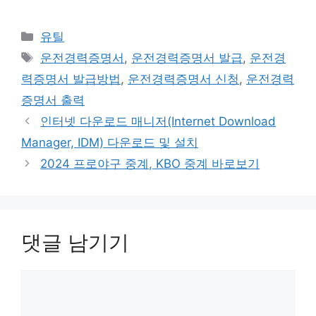
카
유틸
테
태
운전경력증명서
,
운전경력증명서 발급
,
운전경
고
그
력증명서 발급방법
,
운전경력증명서 신청
,
운전경력
리
증명서 출력
인터넷 다운로드 매니저(Internet Download
Manager, IDM) 다운로드 및 설치
2024 프로야구 중계, KBO 중계 바로보기
댓글 남기기
댓
글