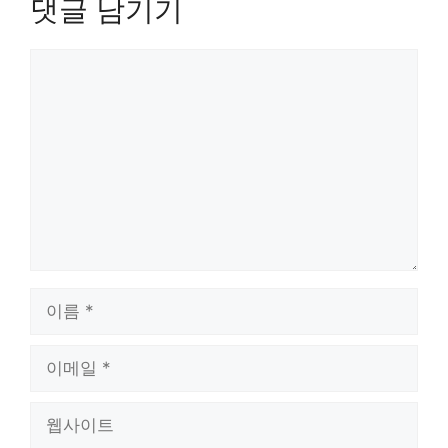
댓글 남기기
댓
글
이
름
이
메
일
웹
사