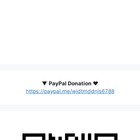
▼
PayPal Donation ♥️
https://paypal.me/wjdtmddnjs6788