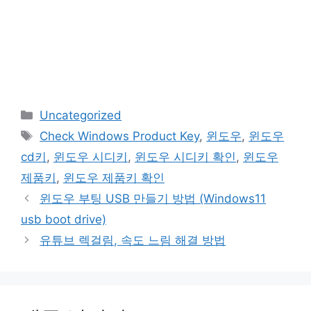
카
Uncategorized
테
태
Check Windows Product Key
,
윈도우
,
윈도우
고
그
cd키
,
윈도우 시디키
,
윈도우 시디키 확인
,
윈도우
리
제품키
,
윈도우 제품키 확인
윈도우 부팅 USB 만들기 방법 (Windows11
usb boot drive)
유튜브 렉걸림, 속도 느림 해결 방법