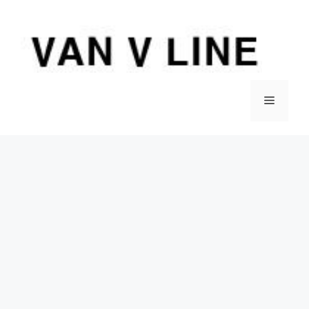
컨
텐
츠
로
건
너
메
뛰
기
뉴