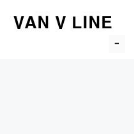
컨
텐
츠
로
건
너
메
뛰
기
뉴