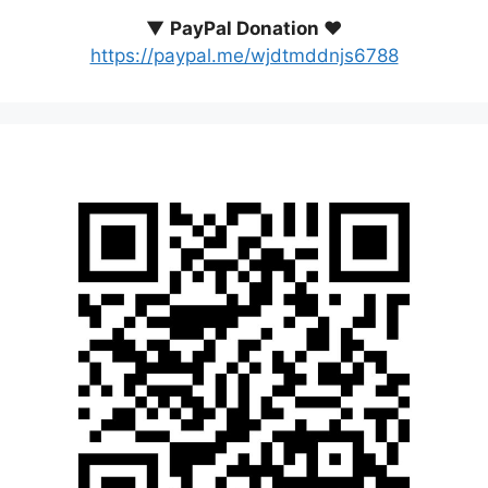
▼
PayPal Donation ♥️
https://paypal.me/wjdtmddnjs6788