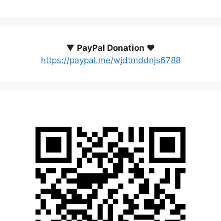
▼
PayPal Donation ♥️
https://paypal.me/wjdtmddnjs6788