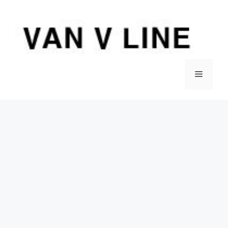
컨
텐
츠
로
건
너
메
뛰
기
뉴