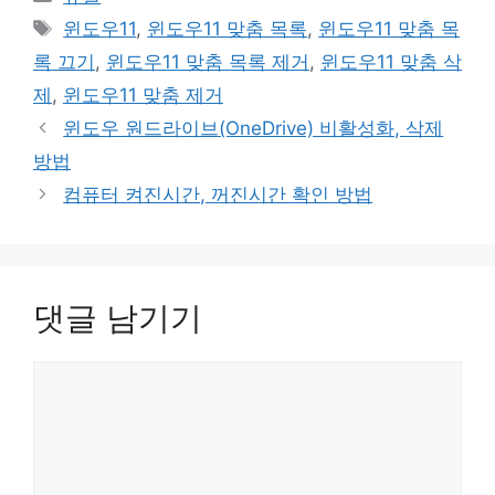
테
태
윈도우11
,
윈도우11 맞춤 목록
,
윈도우11 맞춤 목
고
그
록 끄기
,
윈도우11 맞춤 목록 제거
,
윈도우11 맞춤 삭
리
제
,
윈도우11 맞춤 제거
윈도우 원드라이브(OneDrive) 비활성화, 삭제
방법
컴퓨터 켜진시간, 꺼진시간 확인 방법
댓글 남기기
댓
글