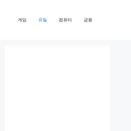
게임
유틸
컴퓨터
금융