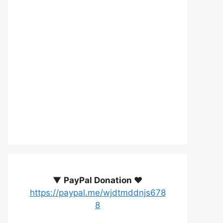
▼
PayPal Donation ♥️
https://paypal.me/wjdtmddnjs678
8