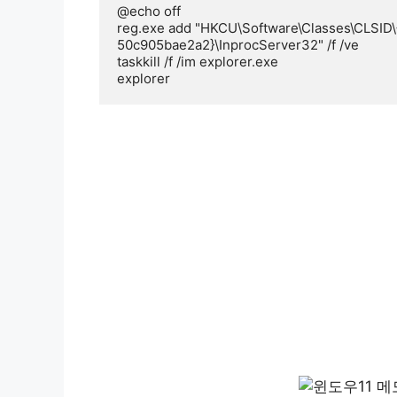
@echo off

reg.exe add "HKCU\Software\Classes\CLSID
50c905bae2a2}\InprocServer32" /f /ve

taskkill /f /im explorer.exe

explorer