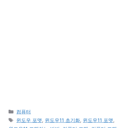
카
컴퓨터
테
태
윈도우 포맷
,
윈도우11 초기화
,
윈도우11 포맷
,
고
그