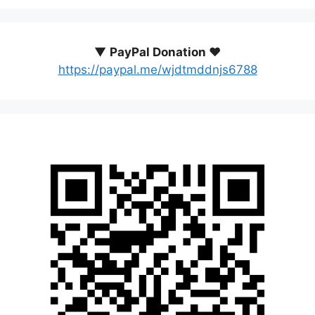
▼
PayPal Donation ♥️
https://paypal.me/wjdtmddnjs6788