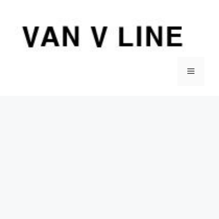
컨
텐
츠
로
건
너
메
뛰
기
뉴