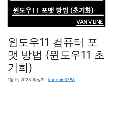
윈도우11 컴퓨터 포
맷 방법 (윈도우11 초
기화)
1월 9, 2023
작성자:
tmddnjs6788