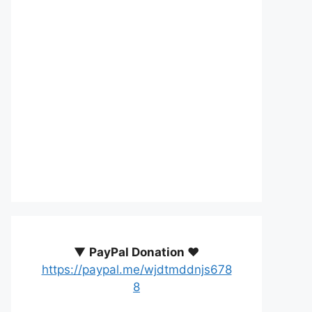
▼
PayPal Donation ♥️
https://paypal.me/wjdtmddnjs678
8