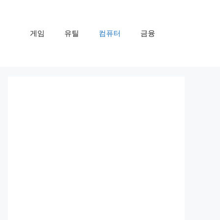
게임
유틸
컴퓨터
금융