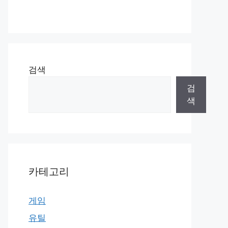
검색
검
색
카테고리
게임
유틸