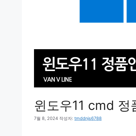
윈도우11 cmd 
7월 8, 2024
작성자:
tmddnjs6788