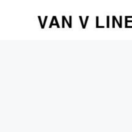
컨
텐
츠
로
건
너
뛰
기