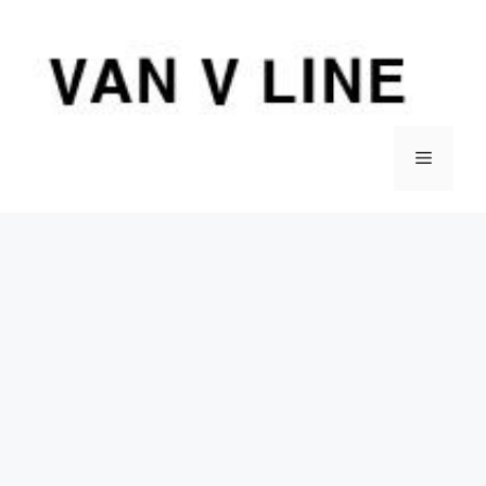
컨
텐
츠
로
건
너
메
뛰
기
뉴