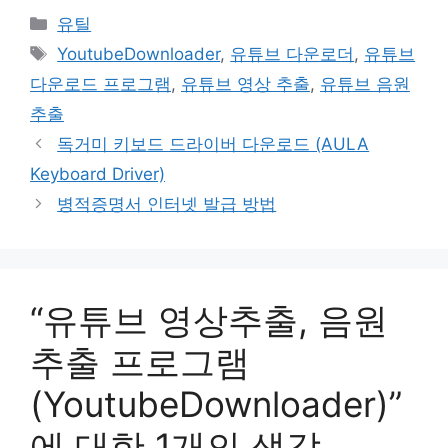
카
유틸
테
태
YoutubeDownloader
,
유튜브 다운로더
,
유튜브
고
그
다운로드 프로그램
,
유튜브 영상 추출
,
유튜브 음원
리
추출
독거미 키보드 드라이버 다운로드 (AULA
Keyboard Driver)
병적증명서 인터넷 발급 방법
“유튜브 영상추출, 음원
추출 프로그램
(YoutubeDownloader)”
에 대한 1개의 생각