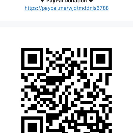
▼
PayPal Donation ♥️
https://paypal.me/wjdtmddnjs6788