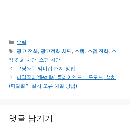
카
유틸
테
태
광고 전화
,
광고전화 차단
,
스팸
,
스팸 전화
,
스
고
그
팸 전화 차단
,
스팸 차단
리
쿠팡와우 멤버십 해지 방법
파일질라(filezilla) 클라이언트 다운로드, 설치
(파일질라 설치 오류 해결 방법)
댓글 남기기