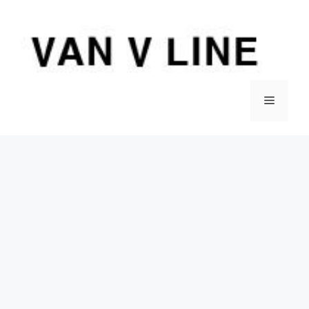
컨
텐
츠
로
건
너
메
뛰
기
뉴