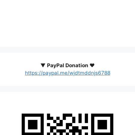
▼
PayPal Donation ♥️
https://paypal.me/wjdtmddnjs6788