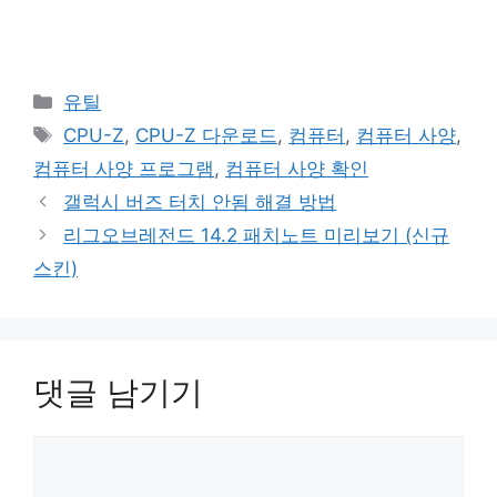
카
유틸
테
태
CPU-Z
,
CPU-Z 다운로드
,
컴퓨터
,
컴퓨터 사양
,
고
그
컴퓨터 사양 프로그램
,
컴퓨터 사양 확인
리
갤럭시 버즈 터치 안됨 해결 방법
리그오브레전드 14.2 패치노트 미리보기 (신규
스킨)
댓글 남기기
댓
글