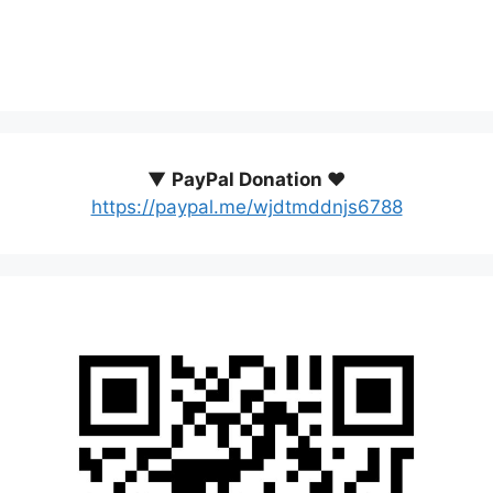
▼
PayPal Donation ♥️
https://paypal.me/wjdtmddnjs6788