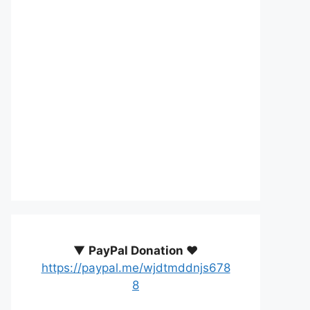
▼
PayPal Donation ♥️
https://paypal.me/wjdtmddnjs678
8