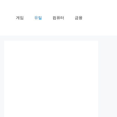
게임
유틸
컴퓨터
금융