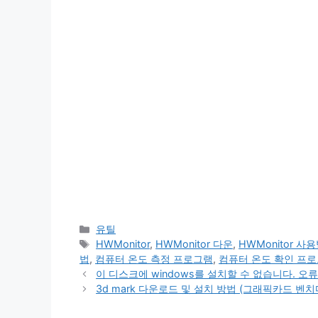
카
유틸
테
태
HWMonitor
,
HWMonitor 다운
,
HWMonitor 사
고
그
법
,
컴퓨터 온도 측정 프로그램
,
컴퓨터 온도 확인 프
리
이 디스크에 windows를 설치할 수 없습니다. 오류
3d mark 다운로드 및 설치 방법 (그래픽카드 벤치