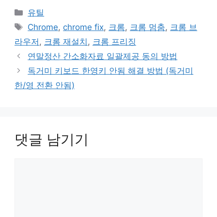
카
유틸
테
태
Chrome
,
chrome fix
,
크롬
,
크롬 멈춤
,
크롬 브
고
그
라우저
,
크롬 재설치
,
크롬 프리징
리
연말정산 간소화자료 일괄제공 동의 방법
독거미 키보드 한영키 안됨 해결 방법 (독거미
한/영 전환 안됨)
댓글 남기기
댓
글