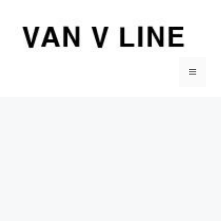
컨
텐
츠
로
건
너
메
뛰
기
뉴