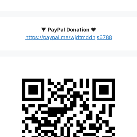
▼
PayPal Donation ♥️
https://paypal.me/wjdtmddnjs6788