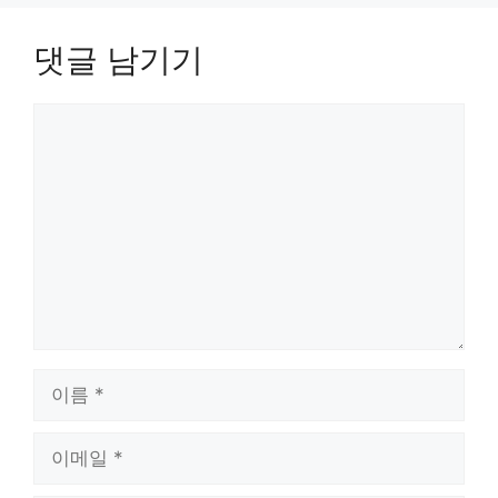
댓글 남기기
댓
글
이
름
이
메