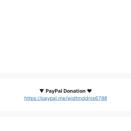
▼
PayPal Donation ♥️
https://paypal.me/wjdtmddnjs6788