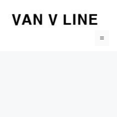
컨
텐
츠
로
건
너
메
뛰
기
뉴