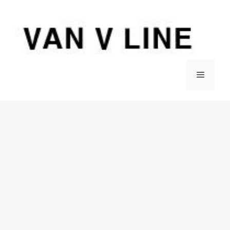
컨
텐
츠
로
건
너
메
뛰
기
뉴