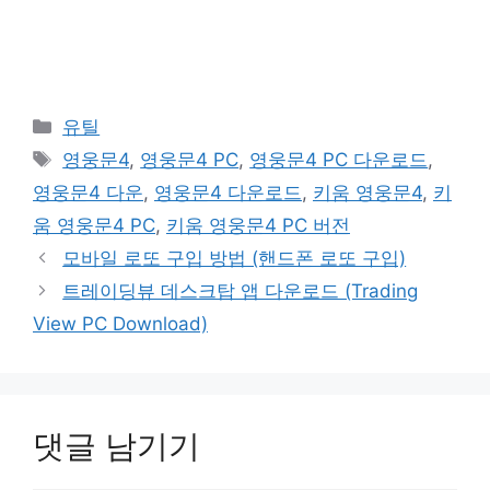
카
유틸
테
태
영웅문4
,
영웅문4 PC
,
영웅문4 PC 다운로드
,
고
그
영웅문4 다운
,
영웅문4 다운로드
,
키움 영웅문4
,
키
리
움 영웅문4 PC
,
키움 영웅문4 PC 버전
모바일 로또 구입 방법 (핸드폰 로또 구입)
트레이딩뷰 데스크탑 앱 다운로드 (Trading
View PC Download)
댓글 남기기