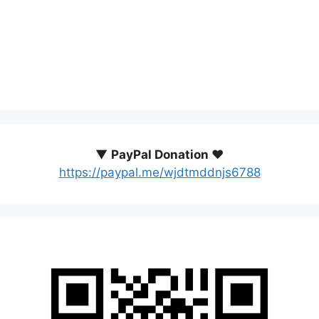
▼
PayPal Donation ♥️
https://paypal.me/wjdtmddnjs6788