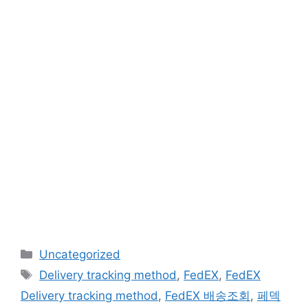
카
Uncategorized
테
태
Delivery tracking method
,
FedEX
,
FedEX
고
그
Delivery tracking method
,
FedEX 배송조회
,
페덱
리