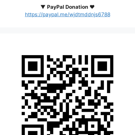
▼
PayPal Donation ♥️
https://paypal.me/wjdtmddnjs6788