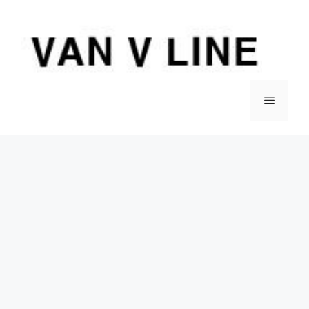
컨
텐
츠
로
건
너
메
뛰
기
뉴