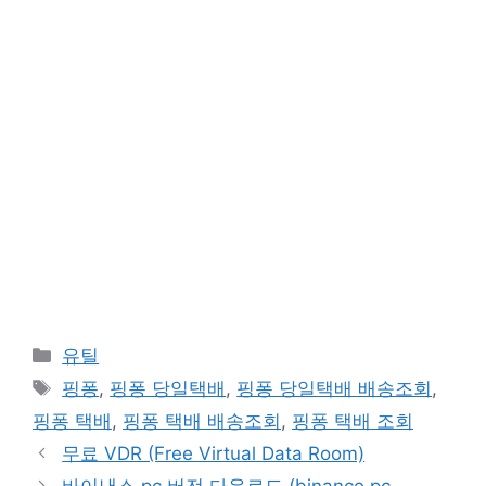
카
유틸
테
태
핑퐁
,
핑퐁 당일택배
,
핑퐁 당일택배 배송조회
,
고
그
핑퐁 택배
,
핑퐁 택배 배송조회
,
핑퐁 택배 조회
리
무료 VDR (Free Virtual Data Room)