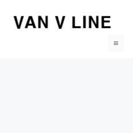
컨
텐
츠
로
건
너
메
뛰
기
뉴