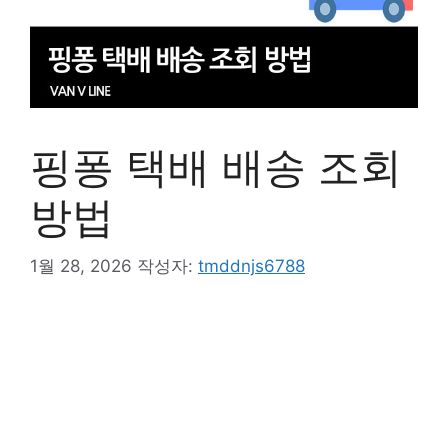
핑퐁 택배 배송 조회
방법
1월 28, 2026
작성자:
tmddnjs6788