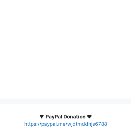
▼
PayPal Donation ♥️
https://paypal.me/wjdtmddnjs6788