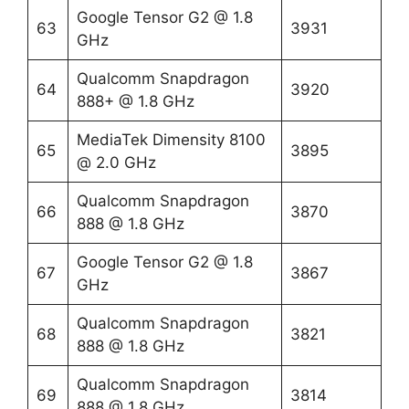
Google Tensor G2 @ 1.8
63
3931
GHz
Qualcomm Snapdragon
64
3920
888+ @ 1.8 GHz
MediaTek Dimensity 8100
65
3895
@ 2.0 GHz
Qualcomm Snapdragon
66
3870
888 @ 1.8 GHz
Google Tensor G2 @ 1.8
67
3867
GHz
Qualcomm Snapdragon
68
3821
888 @ 1.8 GHz
Qualcomm Snapdragon
69
3814
888 @ 1.8 GHz