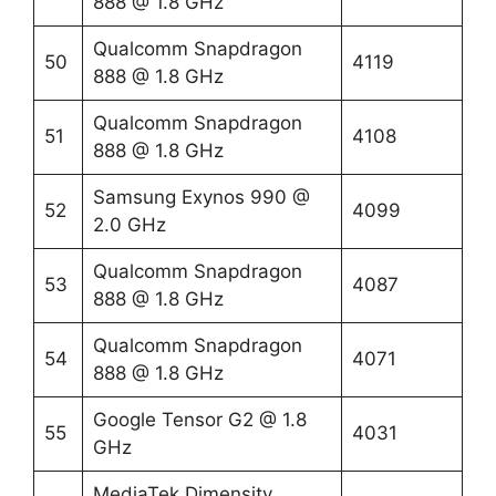
888 @ 1.8 GHz
Qualcomm Snapdragon
50
4119
888 @ 1.8 GHz
Qualcomm Snapdragon
51
4108
888 @ 1.8 GHz
Samsung Exynos 990 @
52
4099
2.0 GHz
Qualcomm Snapdragon
53
4087
888 @ 1.8 GHz
Qualcomm Snapdragon
54
4071
888 @ 1.8 GHz
Google Tensor G2 @ 1.8
55
4031
GHz
MediaTek Dimensity