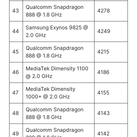
Qualcomm Snapdragon
43
4278
888 @ 1.8 GHz
Samsung Exynos 9825 @
44
4249
2.0 GHz
Qualcomm Snapdragon
45
4215
888 @ 1.8 GHz
MediaTek Dimensity 1100
46
4186
@ 2.0 GHz
MediaTek Dimensity
47
4155
1000+ @ 2.0 GHz
Qualcomm Snapdragon
48
4143
888 @ 1.8 GHz
Qualcomm Snapdragon
49
4142