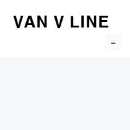
컨
텐
츠
로
건
너
메
뛰
기
뉴