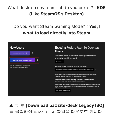
What desktop environment do you prefer? :
KDE
(Like SteamOS’s Desktop)
Do you want Steam Gaming Mode? :
Yes, I
wnat to load directly into Steam
▲ 그 후
[Download bazzite-deck Legacy ISO]
를 클릭하여 bazzite iso 파일을 다운로드 합니다.