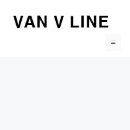
컨
텐
츠
로
건
너
메
뛰
기
뉴