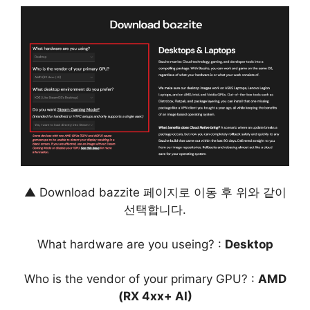
▲ Download bazzite 페이지로 이동 후 위와 같이
선택합니다.
What hardware are you useing? :
Desktop
Who is the vendor of your primary GPU? :
AMD
(RX 4xx+ AI)