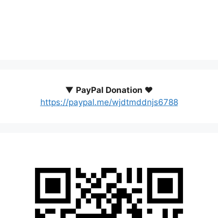
▼
PayPal Donation ♥️
https://paypal.me/wjdtmddnjs6788