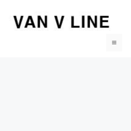
컨
텐
츠
로
건
너
메
뛰
기
뉴