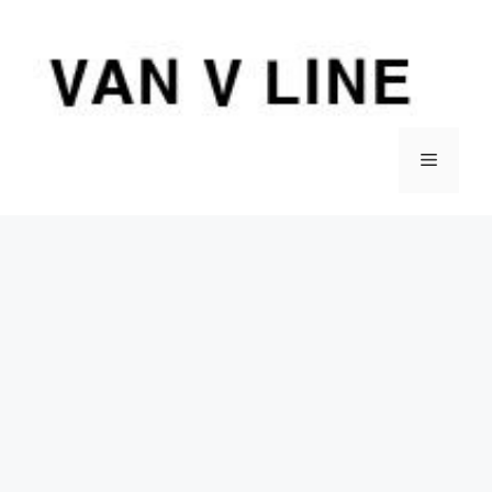
컨
텐
츠
로
건
너
메
뛰
기
뉴