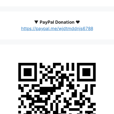
▼
PayPal Donation ♥️
https://paypal.me/wjdtmddnjs6788