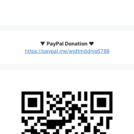
▼
PayPal Donation ♥️
https://paypal.me/wjdtmddnjs6788