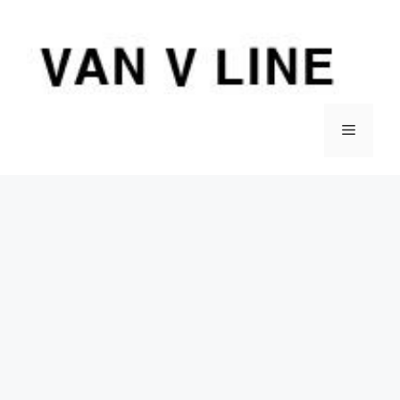
컨
텐
츠
로
건
너
메
뛰
기
뉴