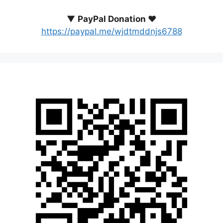
▼
PayPal Donation ♥️
https://paypal.me/wjdtmddnjs6788