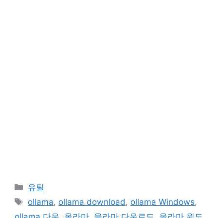
카
유틸
테
태
ollama
,
ollama download
,
ollama Windows
,
고
그
ollama 다운
,
올라마
,
올라마 다운로드
,
올라마 윈도