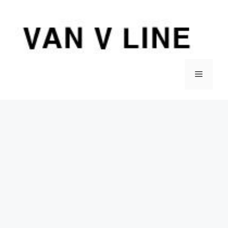
컨
텐
츠
로
건
너
메
뛰
기
뉴