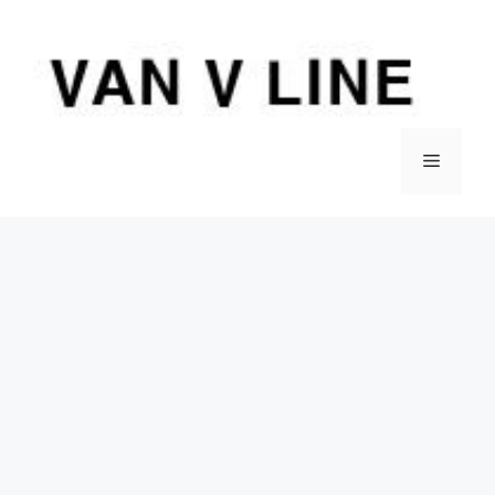
컨
텐
츠
로
건
너
메
뛰
기
뉴