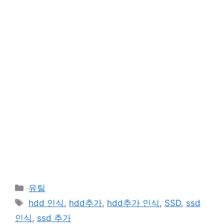
카
유틸
테
태
hdd 인식
,
hdd추가
,
hdd추가 인식
,
SSD
,
ssd
고
그
인식
,
ssd 추가
리