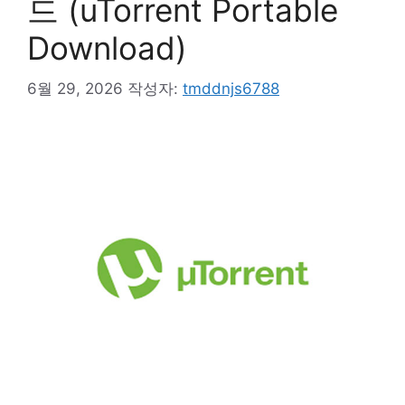
드 (uTorrent Portable
Download)
6월 29, 2026
작성자:
tmddnjs6788