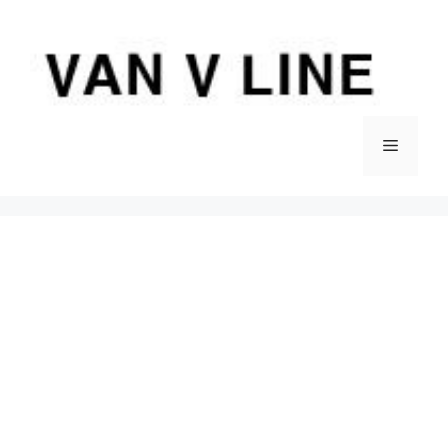
컨
텐
츠
로
건
너
메
뛰
기
뉴