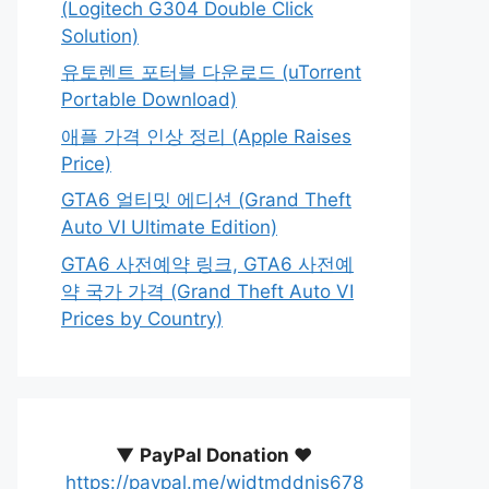
(Logitech G304 Double Click
Solution)
유토렌트 포터블 다운로드 (uTorrent
Portable Download)
애플 가격 인상 정리 (Apple Raises
Price)
GTA6 얼티밋 에디션 (Grand Theft
Auto VI Ultimate Edition)
GTA6 사전예약 링크, GTA6 사전예
약 국가 가격 (Grand Theft Auto VI
Prices by Country)
▼
PayPal Donation ♥️
https://paypal.me/wjdtmddnjs678