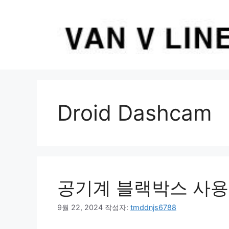
컨
텐
츠
로
건
너
뛰
기
Droid Dashcam
공기계 블랙박스 사용
9월 22, 2024
작성자:
tmddnjs6788