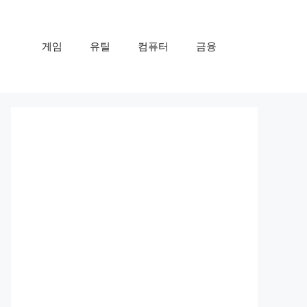
게임
유틸
컴퓨터
금융