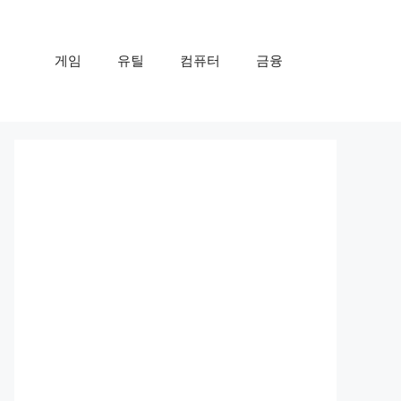
게임
유틸
컴퓨터
금융