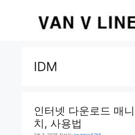
컨
텐
츠
로
건
너
뛰
기
IDM
인터넷 다운로드 매니저
치, 사용법
2월 3, 2025
작성자:
tmddnjs6788