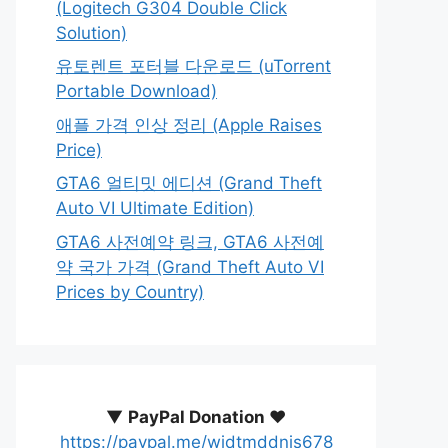
(Logitech G304 Double Click
Solution)
유토렌트 포터블 다운로드 (uTorrent
Portable Download)
애플 가격 인상 정리 (Apple Raises
Price)
GTA6 얼티밋 에디션 (Grand Theft
Auto VI Ultimate Edition)
GTA6 사전예약 링크, GTA6 사전예
약 국가 가격 (Grand Theft Auto VI
Prices by Country)
▼
PayPal Donation ♥️
https://paypal.me/wjdtmddnjs678