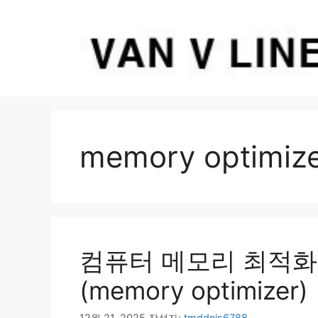
컨
텐
츠
로
건
너
뛰
기
memory optimiz
컴퓨터 메모리 최적화 
(memory optimizer)
12월 21, 2025
작성자:
tmddnjs6788