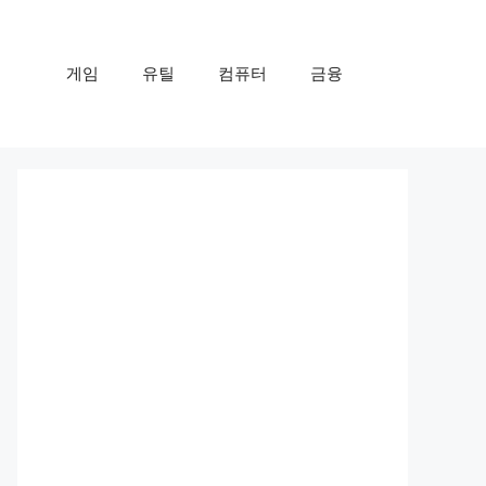
게임
유틸
컴퓨터
금융