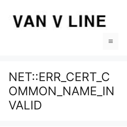
컨
텐
츠
로
건
너
메
뛰
기
뉴
NET::ERR_CERT_C
OMMON_NAME_IN
VALID