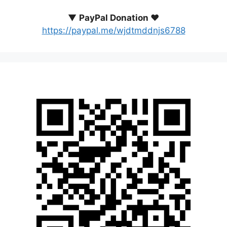
▼
PayPal Donation ♥️
https://paypal.me/wjdtmddnjs6788