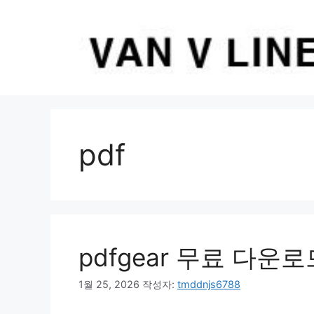
컨
텐
츠
로
건
너
뛰
기
pdf
pdfgear 무료 다운
1월 25, 2026
작성자:
tmddnjs6788