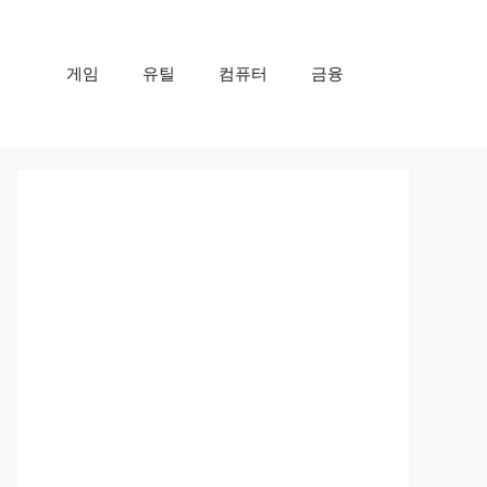
게임
유틸
컴퓨터
금융