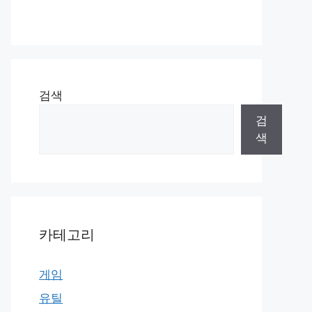
검색
검
색
카테고리
게임
유틸