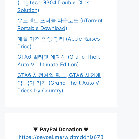
(Logitech G304 Double Click
Solution)
유토렌트 포터블 다운로드 (uTorrent
Portable Download)
애플 가격 인상 정리 (Apple Raises
Price)
GTA6 얼티밋 에디션 (Grand Theft
Auto VI Ultimate Edition)
GTA6 사전예약 링크, GTA6 사전예
약 국가 가격 (Grand Theft Auto VI
Prices by Country)
▼
PayPal Donation ♥️
https://paypal.me/wjdtmddnjs678