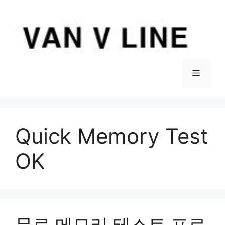
컨
텐
츠
로
건
너
메
뛰
기
뉴
Quick Memory Test
OK
무료 메모리 테스트 프로