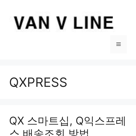
컨
텐
츠
로
건
너
메
뛰
기
뉴
QXPRESS
QX 스마트십, Q익스프레
스 배송조회 방법