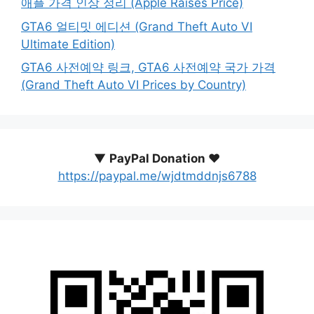
애플 가격 인상 정리 (Apple Raises Price)
GTA6 얼티밋 에디션 (Grand Theft Auto VI
Ultimate Edition)
GTA6 사전예약 링크, GTA6 사전예약 국가 가격
(Grand Theft Auto VI Prices by Country)
▼
PayPal Donation ♥️
https://paypal.me/wjdtmddnjs6788