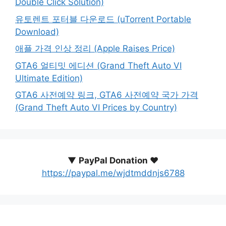
Double Click Solution)
유토렌트 포터블 다운로드 (uTorrent Portable
Download)
애플 가격 인상 정리 (Apple Raises Price)
GTA6 얼티밋 에디션 (Grand Theft Auto VI
Ultimate Edition)
GTA6 사전예약 링크, GTA6 사전예약 국가 가격
(Grand Theft Auto VI Prices by Country)
▼
PayPal Donation ♥️
https://paypal.me/wjdtmddnjs6788