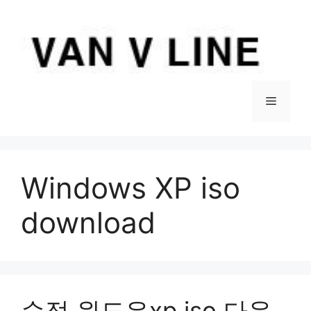
컨
텐
츠
로
건
너
메
뛰
기
뉴
Windows XP iso
download
순정 윈도우xp iso 다운