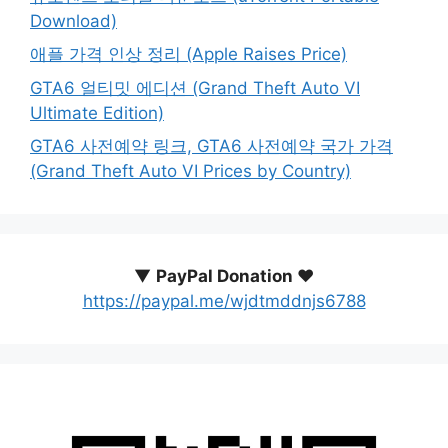
Download)
애플 가격 인상 정리 (Apple Raises Price)
GTA6 얼티밋 에디션 (Grand Theft Auto VI
Ultimate Edition)
GTA6 사전예약 링크, GTA6 사전예약 국가 가격
(Grand Theft Auto VI Prices by Country)
▼
PayPal Donation ♥️
https://paypal.me/wjdtmddnjs6788