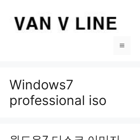
컨
텐
츠
로
건
너
메
뛰
기
뉴
Windows7
professional iso
윈도우7 디스크 이미지